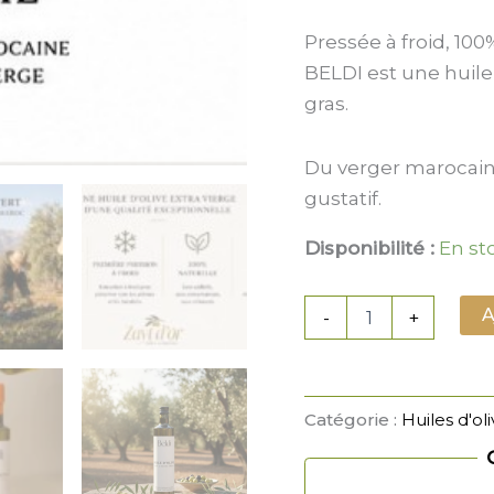
Très
douce,
Pressée à froid, 100
sans
amertume
BELDI est une huile
-
gras.
25cl
Du verger marocain 
gustatif.
Disponibilité :
En st
A
-
+
Catégorie :
Huiles d'ol