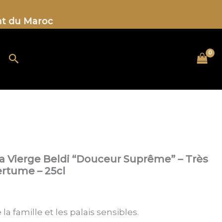
ent du Maroc
Rechercher
tra Vierge Beldi “Douceur Suprême” – Très
rtume – 25cl
la famille et les palais sensibles.