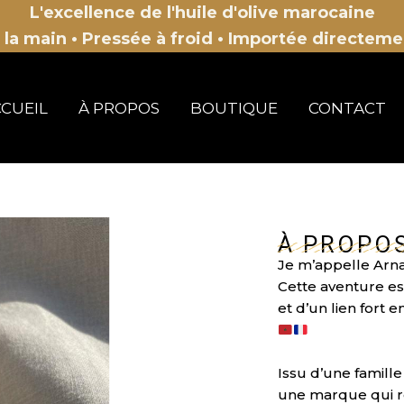
L'excellence de l'huile d'olive marocaine
à la main
• Pressée à froid • Importée directem
CUEIL
À PROPOS
BOUTIQUE
CONTACT
À PROPO
Je m’appelle Arn
Cette aventure es
et d’un lien fort 
Issu d’une famille 
une marque qui re