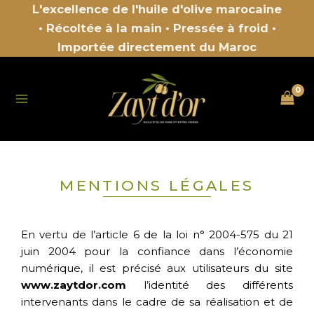
Aller
L'excellence de l'huile d'olive marocaine
au
• Récoltée à la main
• Pressée à froid •
contenu
Importée directement du Maroc
MENTIONS LÉGALES
En vertu de l’article 6 de la loi n° 2004-575 du 21
juin 2004 pour la confiance dans l’économie
numérique, il est précisé aux utilisateurs du site
www.zaytdor.com
l’identité des différents
intervenants dans le cadre de sa réalisation et de